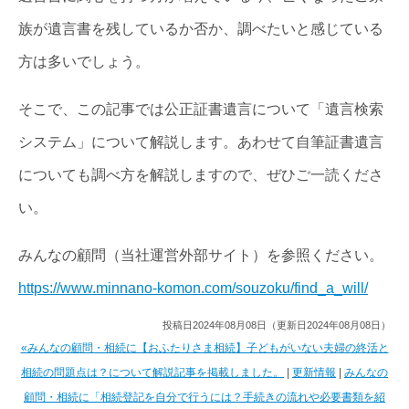
族が遺言書を残しているか否か、調べたいと感じている
方は多いでしょう。
そこで、この記事では公正証書遺言について「遺言検索
システム」について解説します。あわせて自筆証書遺言
についても調べ方を解説しますので、ぜひご一読くださ
い。
みんなの顧問（当社運営外部サイト）を参照ください。
https://www.minnano-komon.com/souzoku/find_a_will/
投稿日2024年08月08日（更新日2024年08月08日）
«みんなの顧問・相続に【おふたりさま相続】子どもがいない夫婦の終活と
相続の問題点は？について解説記事を掲載しました。
|
更新情報
|
みんなの
顧問・相続に「相続登記を自分で行うには？手続きの流れや必要書類を紹