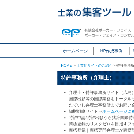
ホームページ
HP作成事例
HOME
>
士業他サイトのご紹介
> 特許事務
特許事務所（弁理士）
弁理士・特許事務所サイト（広島
国際出願等の国際業務をトータル
たていし弁理士事務所までお問い
知財戦略サイト⇒
ホームページに
特許申請/特許出願なら猪狩国際特
商標登録のリスクゼロを目指すフ
商標登録｜商標専門弁理士が商標