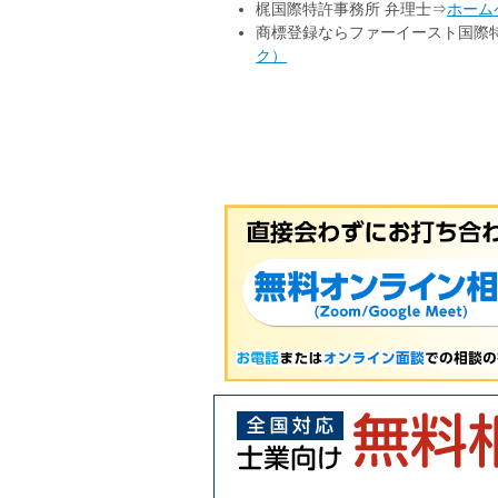
梶国際特許事務所 弁理士⇒
ホーム
商標登録ならファーイースト国際
ク）