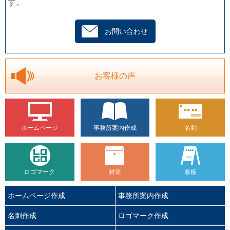
す。
お問い合わせ
お客様の声
ホームページ
事務所案内作成
名刺
ロゴマーク
封筒
看板
ホームページ作成
事務所案内作成
名刺作成
ロゴマーク作成