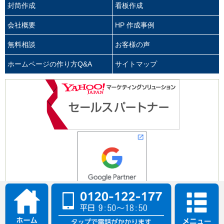
封筒作成
看板作成
会社概要
HP 作成事例
無料相談
お客様の声
ホームページの作り方Q&A
サイトマップ
Copyright © 2008-2026 司法書士の独立開業時にピッタリなホームページ作成サポート .
All Rights Reserved.